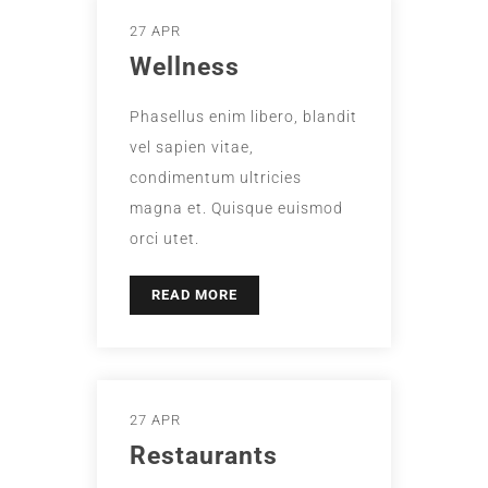
27 APR
Wellness
Phasellus enim libero, blandit
vel sapien vitae,
condimentum ultricies
magna et. Quisque euismod
orci utet.
READ MORE
27 APR
Restaurants